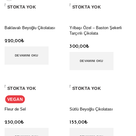
Kapat
Kapat
STOKTA YOK
STOKTA YOK
Baklavalı Beyoğlu Çikolatası
Yılbaşı Özel – Baston Şekerli
Tarçınlı Çikolata
220,00
₺
300,00
₺
DEVAMINI OKU
DEVAMINI OKU
Kapat
Kapat
STOKTA YOK
STOKTA YOK
VEGAN
Fleur de Sel
Sütlü Beyoğlu Çikolatası
230,00
₺
155,00
₺