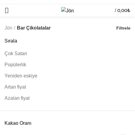
500₺ ve üzeri siparişlerinizde kargo bedava!
/
0,00
₺
Jön
Bar Çikolatalar
Filtrele
Sırala
Çok Satan
Popülerlik
Yeniden eskiye
Artan fiyat
Azalan fiyat
Kakao Oranı