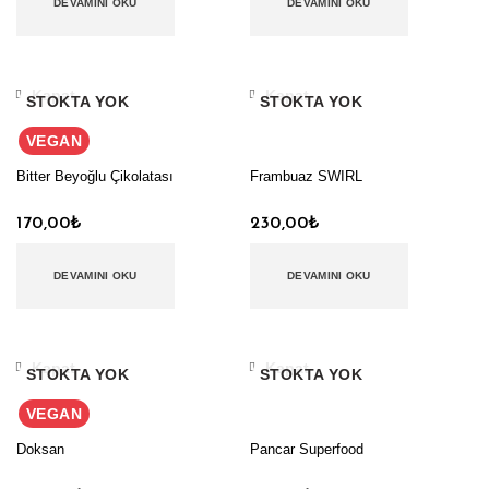
DEVAMINI OKU
DEVAMINI OKU
Kapat
Kapat
STOKTA YOK
STOKTA YOK
VEGAN
Bitter Beyoğlu Çikolatası
Frambuaz SWIRL
170,00
₺
230,00
₺
DEVAMINI OKU
DEVAMINI OKU
Kapat
Kapat
STOKTA YOK
STOKTA YOK
VEGAN
Doksan
Pancar Superfood