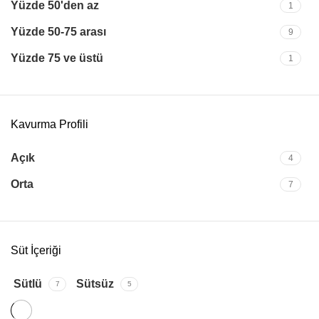
Yüzde 50'den az
1
Yüzde 50-75 arası
9
Yüzde 75 ve üstü
1
Kavurma Profili
Açık
4
Orta
7
Süt İçeriği
Sütlü
Sütsüz
7
5